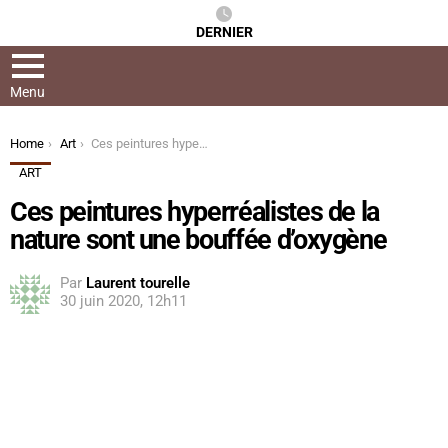
DERNIER
Menu
You are here:
Home
Art
Ces peintures hyperréalistes de la nature sont une bouffée d’oxygène
ART
Ces peintures hyperréalistes de la
nature sont une bouffée d’oxygène
Par
Laurent tourelle
30 juin 2020, 12h11