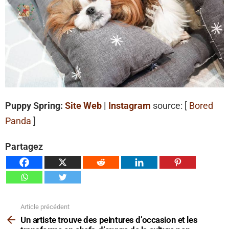
Puppy Spring:
Site Web
|
Instagram
source: [
Bored
Panda
]
Partagez
Article précédent
Voir
plus
Un artiste trouve des peintures d’occasion et les