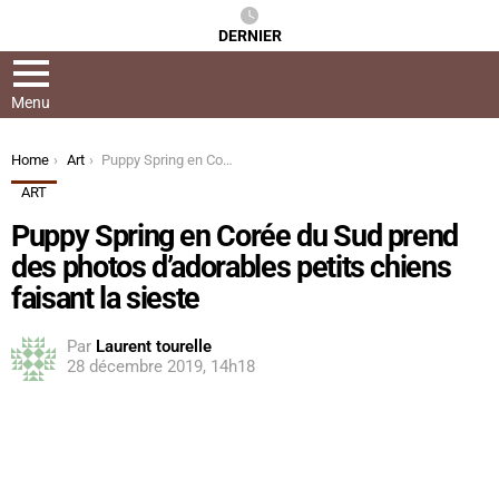
DERNIER
Menu
You are here:
Home
Art
Puppy Spring en Corée du Sud prend des photos d’adorables petits chiens faisant la sieste
ART
Puppy Spring en Corée du Sud prend
des photos d’adorables petits chiens
faisant la sieste
Par
Laurent tourelle
28 décembre 2019, 14h18