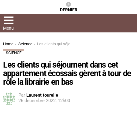
DERNIER
Menu
You are here:
Home
Science
Les clients qui séjournent dans cet appartement écossais gèrent à tour de rôle la librairie en bas
SCIENCE
Les clients qui séjournent dans cet
appartement écossais gèrent à tour de
rôle la librairie en bas
Par
Laurent tourelle
26 décembre 2022, 12h00