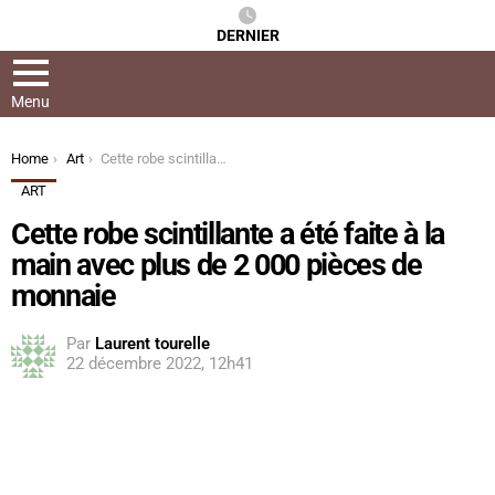
DERNIER
Menu
You are here:
Home
Art
Cette robe scintillante a été faite à la main avec plus de 2 000 pièces de monnaie
ART
Cette robe scintillante a été faite à la
main avec plus de 2 000 pièces de
monnaie
Par
Laurent tourelle
22 décembre 2022, 12h41