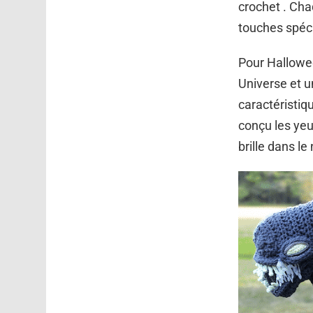
crochet . Cha
touches spéci
Pour Hallowee
Universe et u
caractéristiq
conçu les yeu
brille dans le 