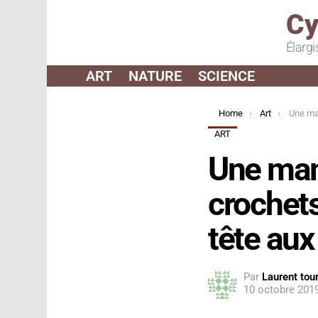
Cy
Élargi
ART
NATURE
SCIENCE
You are here:
Home
Art
Une maman créée de
ART
Une mam
crochets
tête aux
Par
Laurent tour
10 octobre 201