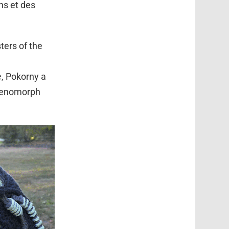
ns et des
ters of the
e, Pokorny a
 Xenomorph