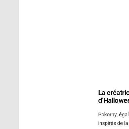
La créatri
d’Hallowe
Pokorny, éga
inspirés de l