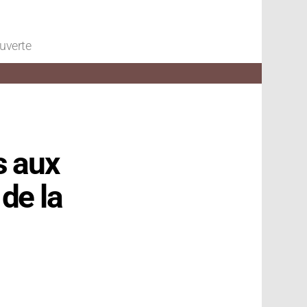
ouverte
 aux
de la