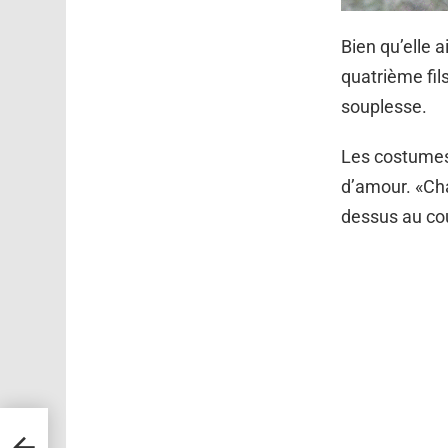
Bien qu’elle a
quatrième fil
souplesse.
Les costumes 
d’amour. «Cha
dessus au cou
s