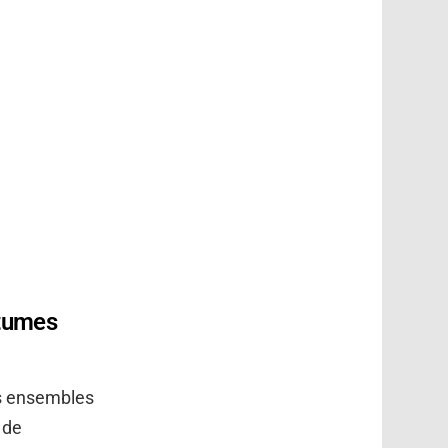
stumes
es ensembles
 de