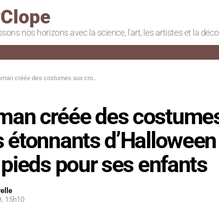
Clope
ssons nos horizons avec la science, l'art, les artistes et la déc
s costumes aux crochets étonnants d’Halloween de la tête aux pieds pour ses enfants
an créée des costumes
 étonnants d’Halloween 
 pieds pour ses enfants
elle
9, 15h10