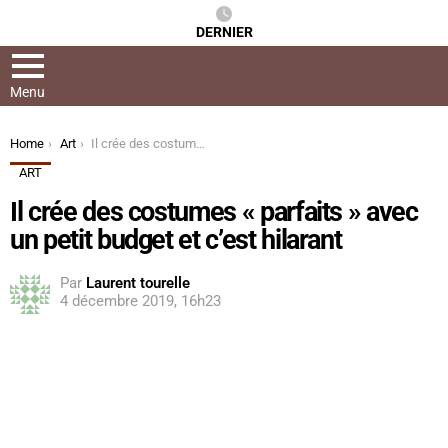
DERNIER
Menu
You are here:
Home
Art
Il crée des costumes « parfaits » avec un petit budget et c’est hilarant
ART
Il crée des costumes « parfaits » avec
un petit budget et c’est hilarant
Par
Laurent tourelle
4 décembre 2019, 16h23