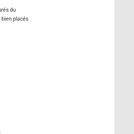
urés du
t bien placés
e