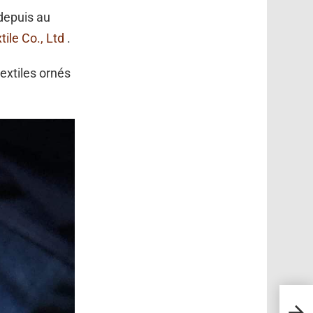
depuis au
ile Co., Ltd
.
extiles ornés
Portr