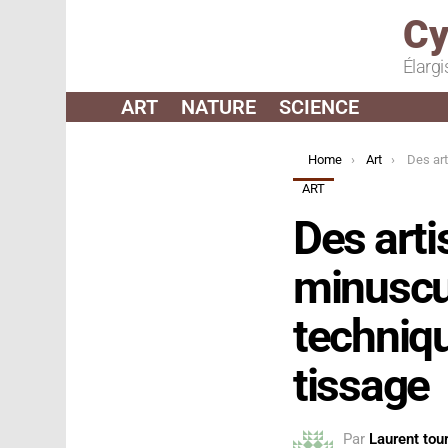
Cy
Élargi
ART
NATURE
SCIENCE
You are here:
Home
Art
Des artistes liment le
ART
Des arti
minuscul
techniqu
tissage
Par
Laurent tour