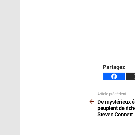
Partagez
Article précédent
Voir
plus
De mystérieux 
peuplent de rich
Steven Connett