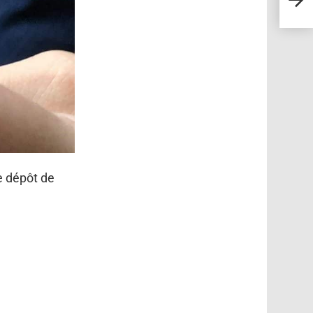
qui o
e dépôt de