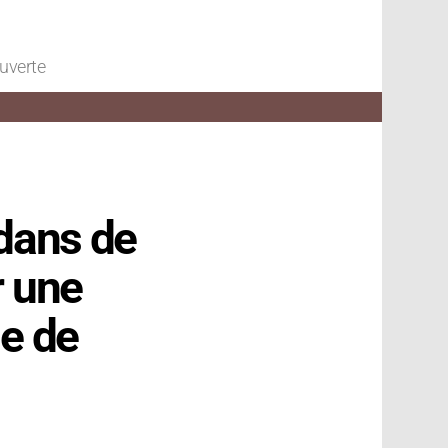
ouverte
 dans de
r une
le de