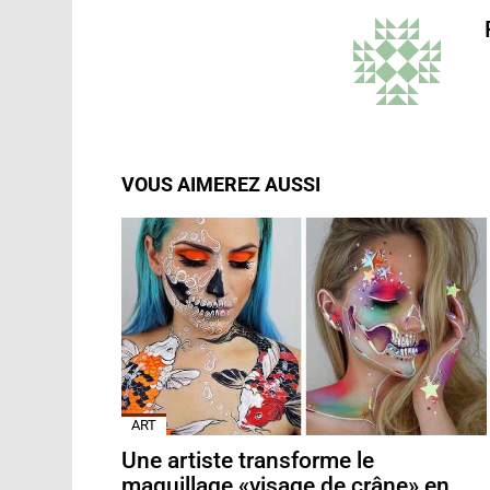
VOUS AIMEREZ AUSSI
ART
Une artiste transforme le
maquillage «visage de crâne» en