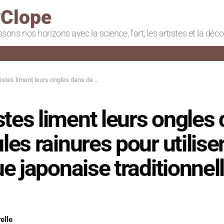
Clope
ssons nos horizons avec la science, l'art, les artistes et la déc
urs ongles dans de minuscules rainures pour utiliser une technique japonaise traditionnelle de tissage
stes liment leurs ongles
es rainures pour utilise
e japonaise traditionnel
elle