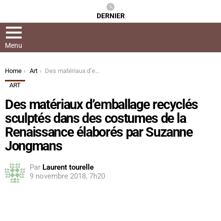
DERNIER
Menu
You are here:
Home
Art
Des matériaux d’emballage recyclés sculptés dans des costumes de la Renaissance élaborés par Suzanne Jongmans
ART
Des matériaux d’emballage recyclés
sculptés dans des costumes de la
Renaissance élaborés par Suzanne
Jongmans
Par
Laurent tourelle
9 novembre 2018, 7h20