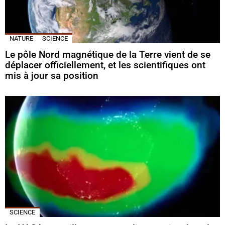
NATURE
SCIENCE
Le pôle Nord magnétique de la Terre vient de se
déplacer officiellement, et les scientifiques ont
mis à jour sa position
SCIENCE