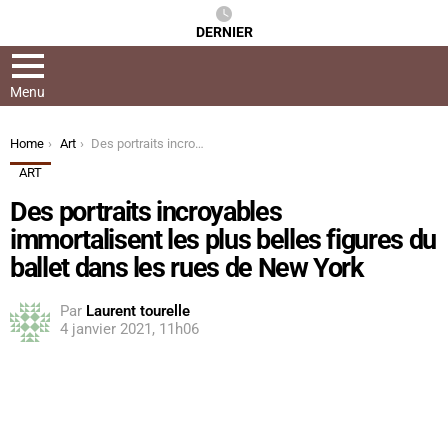
DERNIER
Menu
You are here:
Home
Art
Des portraits incroyables immortalisent les plus belles figures du ballet dans les rues de New York
ART
Des portraits incroyables
immortalisent les plus belles figures du
ballet dans les rues de New York
Par
Laurent tourelle
4 janvier 2021, 11h06