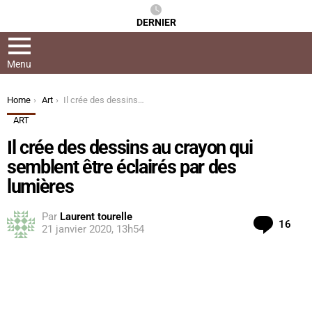
DERNIER
Menu
You are here:
Home
Art
Il crée des dessins au crayon qui semblent être éclairés par des lumières
ART
Il crée des dessins au crayon qui
semblent être éclairés par des
lumières
Par
Laurent tourelle
Com
16
21 janvier 2020, 13h54