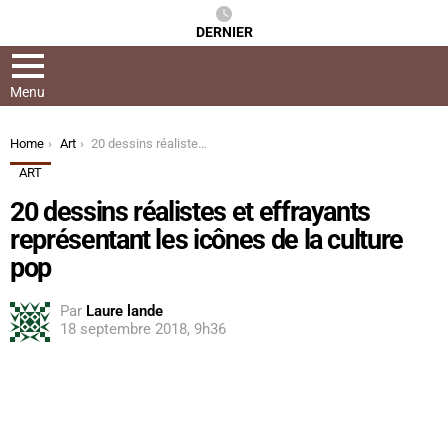
DERNIER
Menu
You are here:
Home
Art
20 dessins réalistes et effrayants représentant les icônes de la culture pop
ART
20 dessins réalistes et effrayants
représentant les icônes de la culture
pop
Par
Laure lande
18 septembre 2018, 9h36