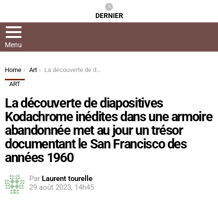
DERNIER
Menu
You are here:
Home
Art
La découverte de diapositives Kodachrome inédites dans une armoire abandonnée met au jour un trésor documentant le San Francisco des années 1960
ART
La découverte de diapositives
Kodachrome inédites dans une armoire
abandonnée met au jour un trésor
documentant le San Francisco des
années 1960
Par
Laurent tourelle
29 août 2023, 14h45