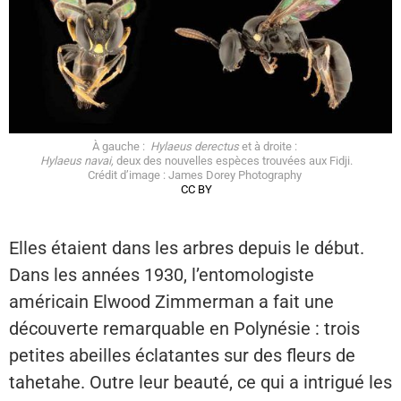
À gauche :
Hylaeus derectus
et à droite :
Hylaeus navai,
deux des nouvelles espèces trouvées aux Fidji.
Crédit d’image : James Dorey Photography
CC BY
Elles étaient dans les arbres depuis le début.
Dans les années 1930, l’entomologiste
américain Elwood Zimmerman a fait une
découverte remarquable en Polynésie : trois
petites abeilles éclatantes sur des fleurs de
tahetahe. Outre leur beauté, ce qui a intrigué les