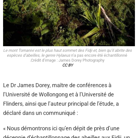
Le mont Tomanivi est le plus haut sommet des Fidji et, bien qu’il abrite des
espèces d’abeilles, le genre Hylaeus
n’a pas encore été échantillonné
.Crédit d’image : James Dorey Photography
CC BY
Le Dr James Dorey, maître de conférences à
l’Université de Wollongong et à l’Université de
Flinders, ainsi que l’auteur principal de l’étude, a
déclaré dans un communiqué :
« Nous démontrons ici qu’en dépit de près d’une
décennie d’échantillonnage des abeilles aux Fidji, un