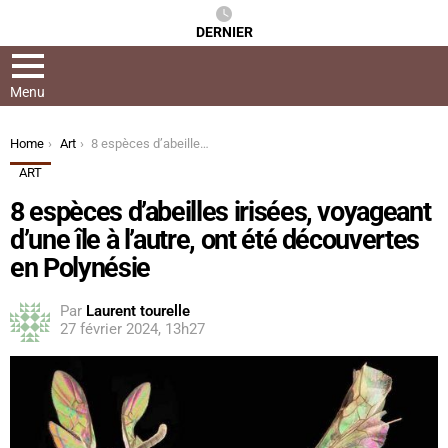
DERNIER
Menu
You are here:
Home
Art
8 espèces d’abeilles irisées, voyageant d’une île à l’autre, ont été découvertes en Polynésie
ART
8 espèces d’abeilles irisées, voyageant
d’une île à l’autre, ont été découvertes
en Polynésie
Par
Laurent tourelle
27 février 2024, 13h27