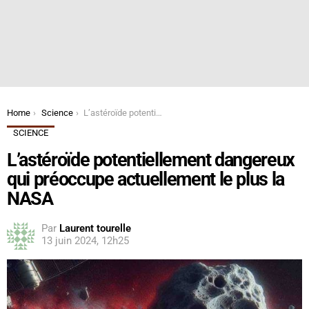
You are here:
Home
Science
L’astéroïde potentiellement dangereux qui préoccupe actuellement le plus la NASA
SCIENCE
L’astéroïde potentiellement dangereux
qui préoccupe actuellement le plus la
NASA
Par
Laurent tourelle
13 juin 2024, 12h25