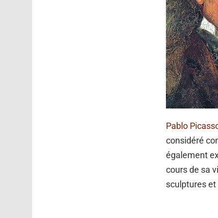
Pablo Picass
considéré comm
également ext
cours de sa v
sculptures e