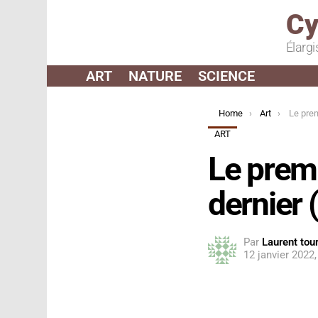
Cy
Élargi
ART
NATURE
SCIENCE
You are here:
Home
Art
Le premier a
ART
Le premi
dernier 
Par
Laurent tour
12 janvier 2022