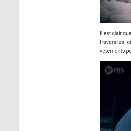
Il est clair q
travers les f
vêtements pen