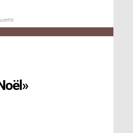
ouverte
 Noël»