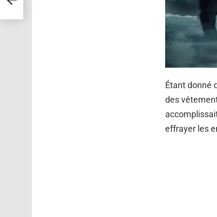
Étant donné q
des vêtements
accomplissait
effrayer les e