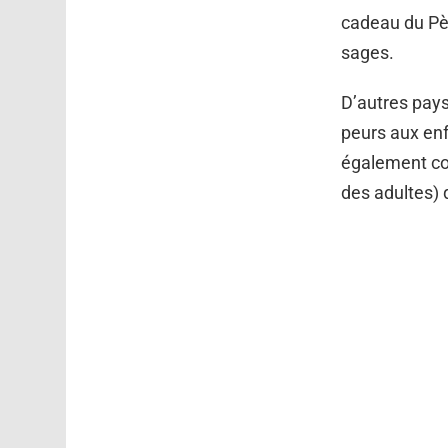
cadeau du Pèr
sages.
D’autres pays
peurs aux enf
également con
des adultes) 