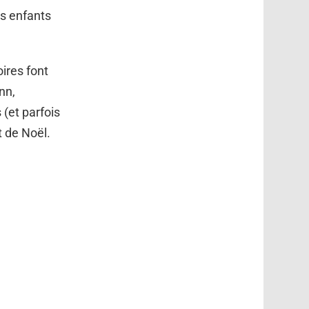
es enfants
ires font
nn,
(et parfois
t de Noël.