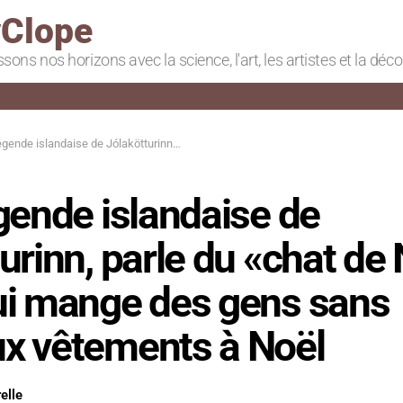
Clope
ssons nos horizons avec la science, l'art, les artistes et la déc
ise de Jólakötturinn, parle du «chat de Noël» géant qui mange des gens sans nouveaux vêtements à Noël
gende islandaise de
urinn, parle du «chat de
ui mange des gens sans
x vêtements à Noël
elle