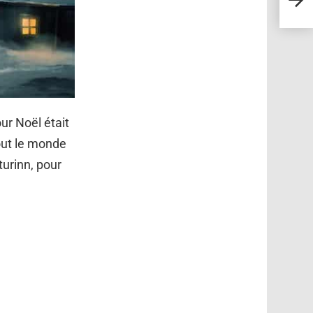
Yumi
ur Noël était
out le monde
turinn, pour