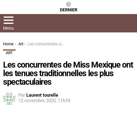
DERNIER
Menu
You are here:
Home
Art
Les concurrentes de Miss Mexique ont les tenues traditionnelles les plus spectaculaires
ART
Les concurrentes de Miss Mexique ont
les tenues traditionnelles les plus
spectaculaires
Par
Laurent tourelle
12 novembre 2020, 11h34