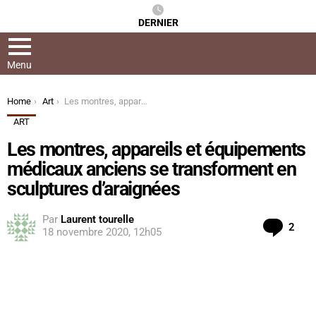
DERNIER
Menu
You are here:
Home
Art
Les montres, appareils et équipements médicaux anciens se transforment en sculptures d’araignées
ART
Les montres, appareils et équipements
médicaux anciens se transforment en
sculptures d’araignées
Par
Laurent tourelle
Com
2
18 novembre 2020, 12h05