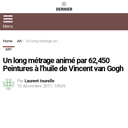
DERNIER
Menu
You are here:
Home
Art
Un long métrage animé par 62,450 Peintures à l’huile de Vincent van Gogh
ART
Un long métrage animé par 62,450
Peintures à l’huile de Vincent van Gogh
Par
Laurent tourelle
10 décembre 2017, 10h09