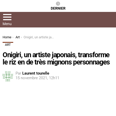
DERNIER
Menu
You are here:
Home
Art
Onigiri, un artiste japonais, transforme le riz en de très mignons personnages
ART
Onigiri, un artiste japonais, transforme
le riz en de très mignons personnages
Par
Laurent tourelle
15 novembre 2021, 12h11