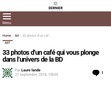
DERNIER
Menu
You are here:
Home
Art
33 photos d’un café qui vous plonge dans l’univers de la BD
ART
33 photos d’un café qui vous plonge
dans l’univers de la BD
Par
Laure lande
Com
1
27 septembre 2018, 10h09