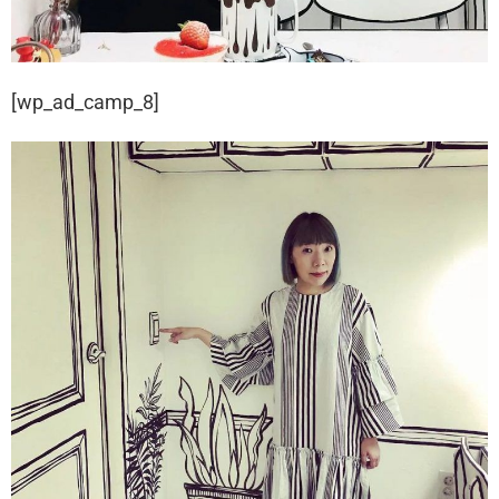
[wp_ad_camp_8]