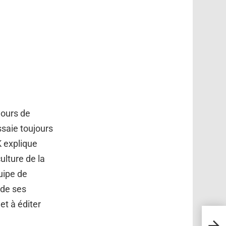
jours de
ssaie toujours
K explique
ulture de la
quipe de
 de ses
et à éditer
24 tr