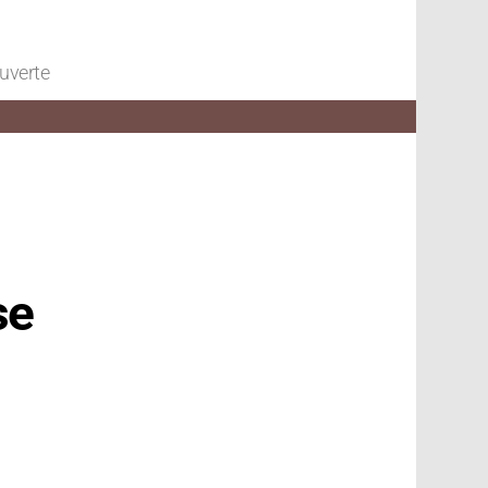
ouverte
se