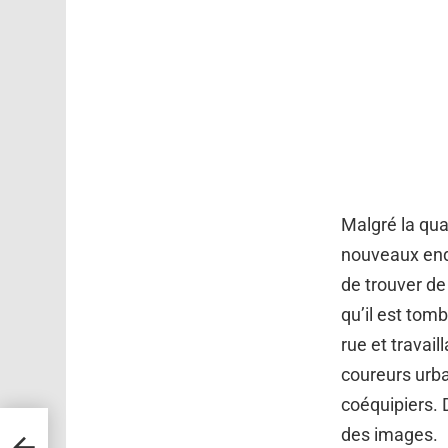
Malgré la qua
nouveaux endr
de trouver de
qu’il est tomb
rue et travail
coureurs urba
coéquipiers. D
des images.
r que