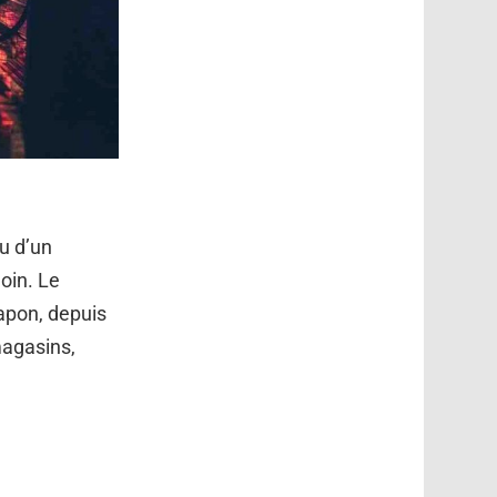
ou d’un
oin. Le
apon, depuis
magasins,