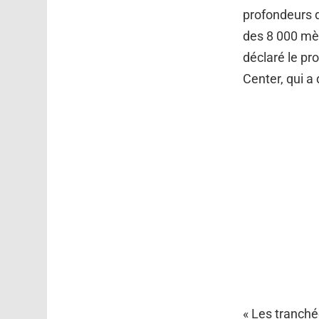
profondeurs d
des 8 000 mèt
déclaré le p
Center, qui a 
« Les tranchée