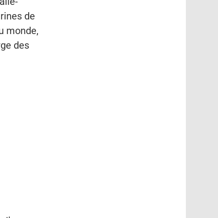
alie-
arines de
du monde,
rge des