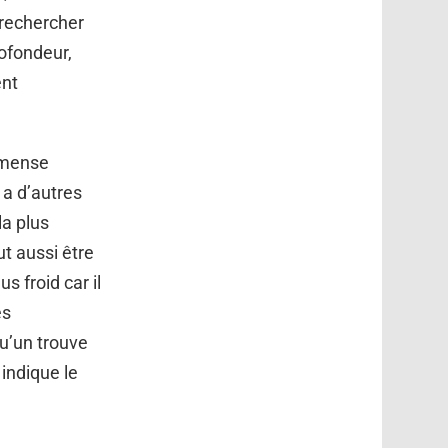
 rechercher
rofondeur,
ent
mmense
 a d’autres
la plus
t aussi être
s froid car il
es
u’un trouve
indique le