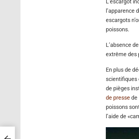
L’escargot i
l’apparence d
escargots n’o
poissons.
L’absence de 
extrême des p
En plus de dé
scientifique
de pièges ins
de presse
de 
poissons sont
l’aide de «c