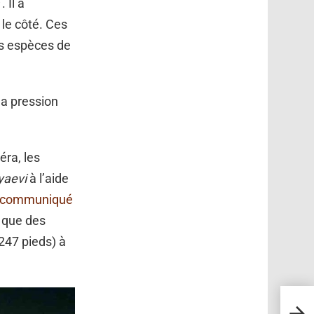
. Il a
 le côté. Ces
es espèces de
la pression
éra, les
yaevi
à l’aide
communiqué
s que des
247 pieds) à
Une 
ans d