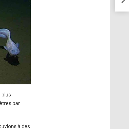
couv
 plus
ètres par
rouvions à des