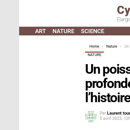
Cy
Élargi
ART
NATURE
SCIENCE
You are here:
Home
Nature
Un pois
NATURE
Un poiss
profonde
l’histoir
Par
Laurent tour
5 avril 2023, 12