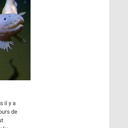
 il y a
ours de
ut