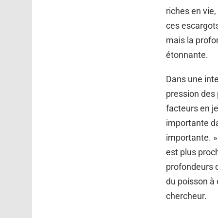
riches en vie
ces escargots
mais la profo
étonnante.
Dans une int
pression des 
facteurs en j
importante da
importante. »
est plus proc
profondeurs c
du poisson à 
chercheur.