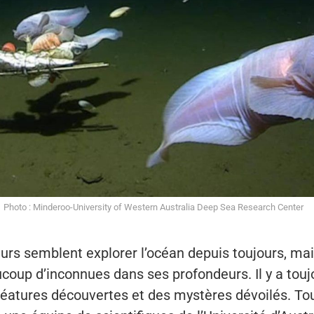
Photo : Minderoo-University of Western Australia Deep Sea Research Center
rs semblent explorer l’océan depuis toujours, mais
coup d’inconnues dans ses profondeurs. Il y a touj
réatures découvertes et des mystères dévoilés. To