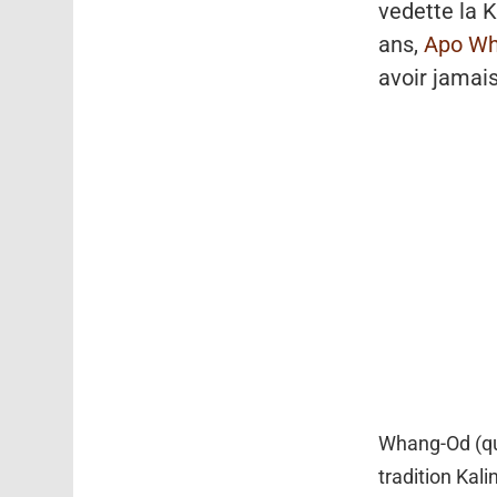
vedette la 
ans,
Apo W
avoir jamais
Whang-Od (qui
tradition Kali