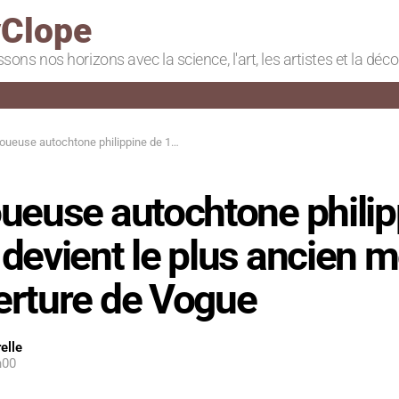
Clope
ssons nos horizons avec la science, l'art, les artistes et la déc
ochtone philippine de 106 ans devient le plus ancien modèle de couverture de Vogue
ueuse autochtone philip
devient le plus ancien 
erture de Vogue
elle
h00