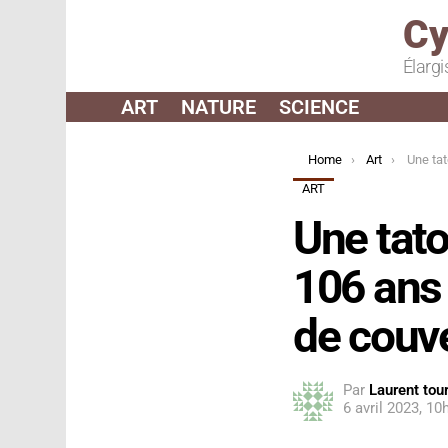
Cy
Élargi
ART
NATURE
SCIENCE
You are here:
Home
Art
Une tatoueuse aut
ART
Une tato
106 ans 
de couv
Par
Laurent tour
6 avril 2023, 10