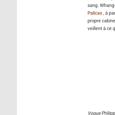
sang. Whang-O
Palicas
, à pa
propre cabine
veillent à c
Vogue
Philipp