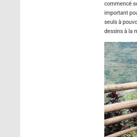
commencé sou
important pou
seuls à pouvo
dessins à la 