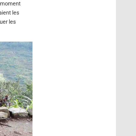
n moment
ient les
uer les