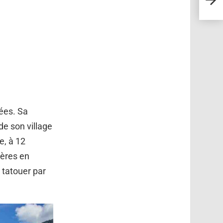
trouv
ées. Sa
e son village
e, à 12
ières en
 tatouer par