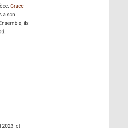
ièce,
Grace
s a son
Ensemble, ils
Od.
l 2023, et