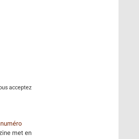
vous acceptez
n
numéro
azine met en