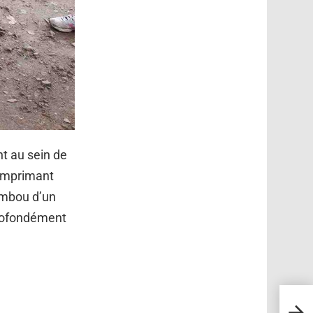
t au sein de
 imprimant
ambou d’un
 profondément
Un mu