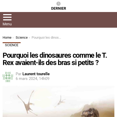
DERNIER
Menu
You are here:
Home
Science
Pourquoi les dinosaures comme le T. Rex avaient-ils des bras si petits ?
SCIENCE
Pourquoi les dinosaures comme le T.
Rex avaient-ils des bras si petits ?
Par
Laurent tourelle
6 mars 2024, 14h09