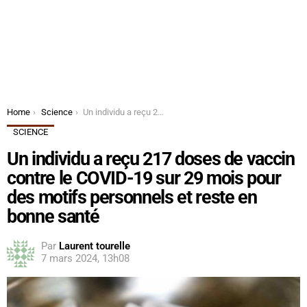
You are here:
Home
Science
Un individu a reçu 217 doses de vaccin contre le COVID-19 sur 29 mois pour des motifs personnels et reste en bonne santé
SCIENCE
Un individu a reçu 217 doses de vaccin
contre le COVID-19 sur 29 mois pour
des motifs personnels et reste en
bonne santé
Par
Laurent tourelle
7 mars 2024, 13h08