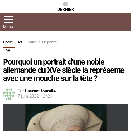
DERNIER
Menu
You are here:
Home
Art
Pourquoi un portrait d’une noble allemande du XVe siècle la représente avec une mouche sur la tête ?
ART
Pourquoi un portrait d’une noble
allemande du XVe siècle la représente
avec une mouche sur la tête ?
Par
Laurent tourelle
7 juin 2022, 12h21