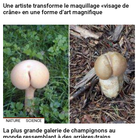
Une artiste transforme le maquillage «visage de
crâne» en une forme d’art magnifique
NATURE
SCIENCE
La plus grande galerie de champignons au
monde ressemblant à des arrières-trains