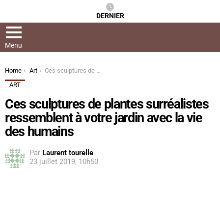
DERNIER
Menu
You are here:
Home
Art
Ces sculptures de plantes surréalistes ressemblent à votre jardin avec la vie des humains
ART
Ces sculptures de plantes surréalistes
ressemblent à votre jardin avec la vie
des humains
Par
Laurent tourelle
23 juillet 2019, 10h50