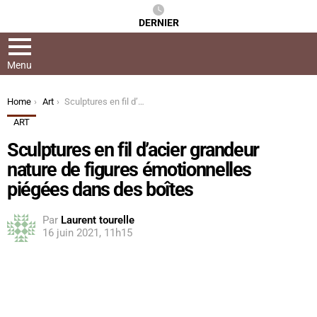
DERNIER
Menu
You are here:
Home
Art
Sculptures en fil d’acier grandeur nature de figures émotionnelles piégées dans des boîtes
ART
Sculptures en fil d’acier grandeur
nature de figures émotionnelles
piégées dans des boîtes
Par
Laurent tourelle
16 juin 2021, 11h15