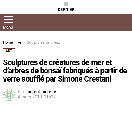
DERNIER
Menu
You are here:
Home
Art
Sculptures de créatures de mer et d’arbres de bonsaï fabriqués à partir de verre soufflé par Simone Crestani
ART
Sculptures de créatures de mer et
d’arbres de bonsaï fabriqués à partir de
verre soufflé par Simone Crestani
Par
Laurent tourelle
4 mars 2019, 11h22