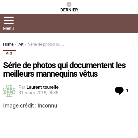
DERNIER
Menu
You are here:
Home
Art
Série de photos qui documentent les meilleurs mannequins vêtus
ART
Série de photos qui documentent les
meilleurs mannequins vêtus
Par
Laurent tourelle
Com
1
31 mars 2018, 9h35
Image crédit : Inconnu