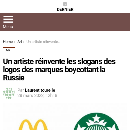
DERNIER
Menu
You are here:
Home
Art
Un artiste réinvente les slogans des logos des marques boycottant la Russie
ART
Un artiste réinvente les slogans des
logos des marques boycottant la
Russie
Par
Laurent tourelle
28 mars 2022, 12h18