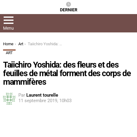
DERNIER
Menu
You are here:
Home
Art
Taiichiro Yoshida: des fleurs et des feuilles de métal forment des corps de mammifères
ART
Taiichiro Yoshida: des fleurs et des
feuilles de métal forment des corps de
mammifères
Par
Laurent tourelle
11 septembre 2019, 10h03