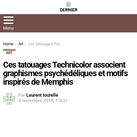
DERNIER
Menu
You are here:
Home
Art
Ces tatouages ​​Technicolor associent graphismes psychédéliques et motifs inspirés de Memphis
ART
Ces tatouages ​​Technicolor associent
graphismes psychédéliques et motifs
inspirés de Memphis
Par
Laurent tourelle
3 novembre 2018, 11h37