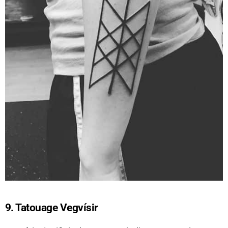
9. Tatouage Vegvísir