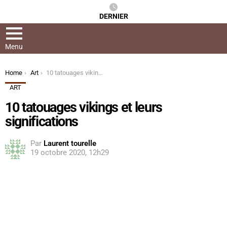
DERNIER
Menu
You are here:
Home
Art
10 tatouages ​​vikings et leurs significations
ART
10 tatouages ​​vikings et leurs
significations
Par
Laurent tourelle
19 octobre 2020, 12h29