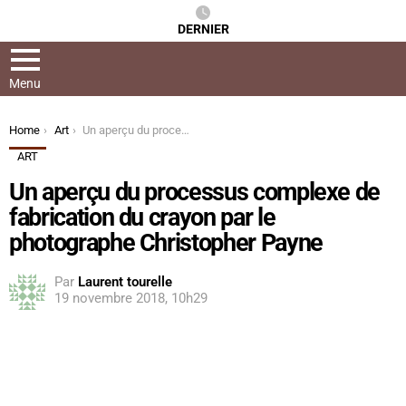
DERNIER
Menu
You are here:
Home
Art
Un aperçu du processus complexe de fabrication du crayon par le photographe Christopher Payne
ART
Un aperçu du processus complexe de
fabrication du crayon par le
photographe Christopher Payne
Par
Laurent tourelle
19 novembre 2018, 10h29