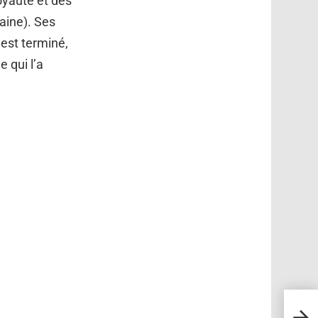
oyauté et des
raine). Ses
est terminé,
e qui l’a
42 ta