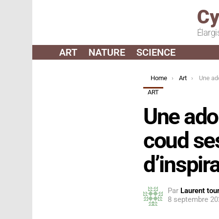
Cy
Élargi
ART
NATURE
SCIENCE
You are here:
Home
Art
Une adolescente 
ART
Une adol
coud ses
d’inspir
Par
Laurent tour
8 septembre 20