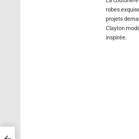
La couturière
robes exquise
projets dema
Clayton modéli
inspirée.
s
 à la