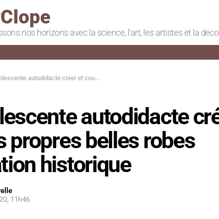
Clope
ssons nos horizons avec la science, l'art, les artistes et la déc
autodidacte créer et coud ses propres belles robes d’inspiration historique
escente autodidacte cré
 propres belles robes
ation historique
elle
20, 11h46