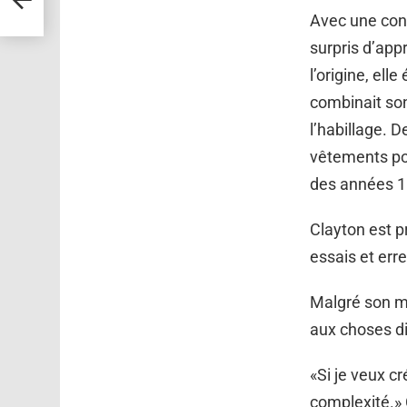
Avec une conc
surpris d’app
l’origine, ell
combinait son
l’habillage. D
vêtements por
des années 1
Clayton est p
essais et erre
Malgré son ma
aux choses dif
«Si je veux cr
complexité.» 