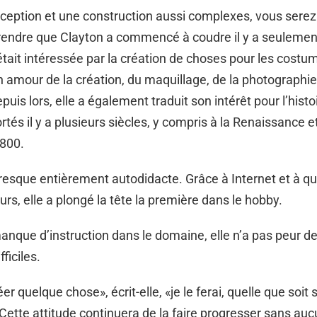
eption et une construction aussi complexes, vous serez
rendre que Clayton a commencé à coudre il y a seulement
e était intéressée par la création de choses pour les costu
 amour de la création, du maquillage, de la photographie
epuis lors, elle a également traduit son intérêt pour l’hist
tés il y a plusieurs siècles, y compris à la Renaissance e
800.
resque entièrement autodidacte. Grâce à Internet et à q
urs, elle a plongé la tête la première dans le hobby.
nque d’instruction dans le domaine, elle n’a pas peur de
ficiles.
éer quelque chose», écrit-elle, «je le ferai, quelle que soit 
Cette attitude continuera de la faire progresser sans au