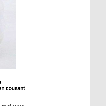
s
 en cousant