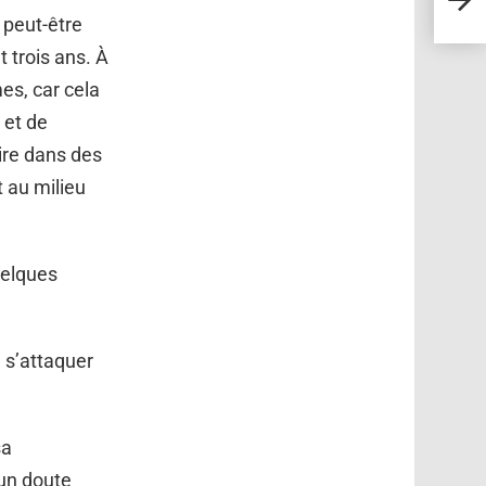
symbo
 peut-être
 trois ans. À
mes, car cela
 et de
oire dans des
t au milieu
uelques
 s’attaquer
sa
cun doute