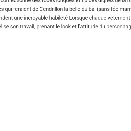
 confectionne des robes longues et fluides dignes de la r
s qui feraient de Cendrillon la belle du bal (sans fée mar
ndent une incroyable habileté Lorsque chaque vêtement 
se son travail, prenant le look et l’attitude du personnag