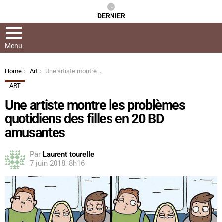
DERNIER
Menu
You are here:
Home
Art
Une artiste montre les problèmes quotidiens des filles en 20 BD amusantes
ART
Une artiste montre les problèmes
quotidiens des filles en 20 BD
amusantes
Par
Laurent tourelle
7 juin 2018, 8h16