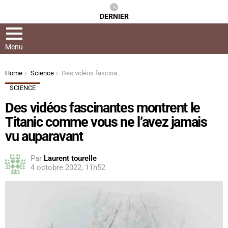
DERNIER
Menu
You are here:
Home
Science
Des vidéos fascinantes montrent le Titanic comme vous ne l’avez jamais vu auparavant
SCIENCE
Des vidéos fascinantes montrent le
Titanic comme vous ne l’avez jamais
vu auparavant
Par
Laurent tourelle
4 octobre 2022, 11h52