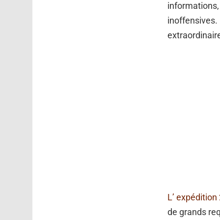
informations,
inoffensives.
extraordinair
L’ expédition
de grands req