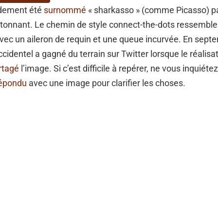
idement été
surnommé
« sharkasso » (comme Picasso) pa
 étonnant. Le chemin de style connect-the-dots ressembl
avec un aileron de requin et une queue incurvée. En sept
accidentel a gagné du terrain sur Twitter lorsque le réalisa
rtagé
l’image. Si c’est difficile à repérer, ne vous inquiéte
répondu
avec une image pour clarifier les choses.