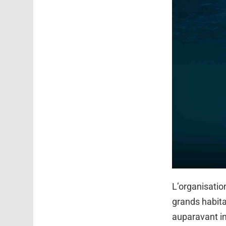
L’organisatio
grands habita
auparavant in