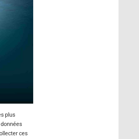
es plus
es données
ollecter ces