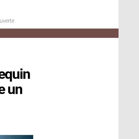
ouverte
equin
e un