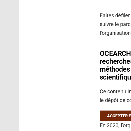
Faites défile
suivre le par
l’organisation
OCEARCH, u
recherches
méthodes d
scientifiq
Ce contenu In
le dépôt de c
ACCEPTER E
En 2020, l’or