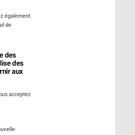
vez également
ail de
e des
lise des
rnir aux
vous acceptez
ouvelle-