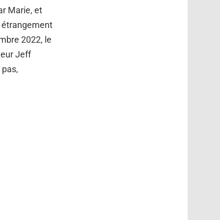
r Marie, et
e étrangement
embre 2022, le
teur Jeff
z pas,