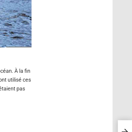
céan. À la fin
ont utilisé ces
étaient pas
Land 
mome