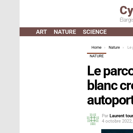
Cy
Élargi
ART
NATURE
SCIENCE
You are here:
Home
Nature
Le parc
NATURE
Le parc
blanc cr
autoport
Par
Laurent tour
4 octobre 2022,