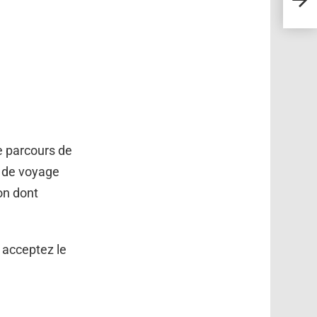
sur l
e parcours de
al de voyage
on dont
 acceptez le