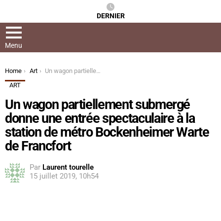
DERNIER
Menu
You are here:
Home
Art
Un wagon partiellement submergé donne une entrée spectaculaire à la station de métro Bockenheimer Warte de Francfort
ART
Un wagon partiellement submergé
donne une entrée spectaculaire à la
station de métro Bockenheimer Warte
de Francfort
Par
Laurent tourelle
15 juillet 2019, 10h54