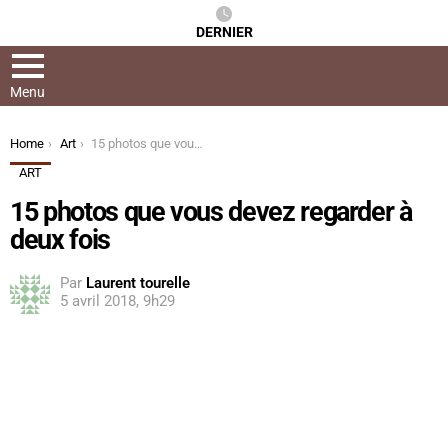
DERNIER
Menu
You are here:
Home
Art
15 photos que vous devez regarder à deux fois
ART
15 photos que vous devez regarder à
deux fois
Par
Laurent tourelle
5 avril 2018, 9h29