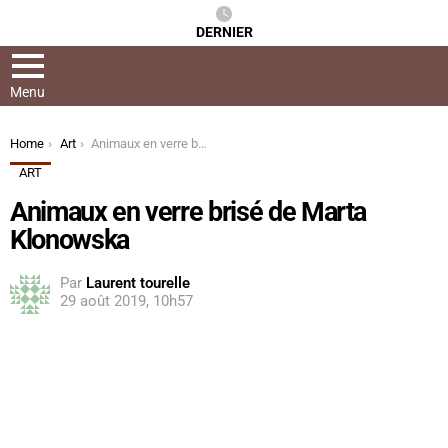
DERNIER
Menu
You are here:
Home
Art
Animaux en verre brisé de Marta Klonowska
ART
Animaux en verre brisé de Marta
Klonowska
Par
Laurent tourelle
29 août 2019, 10h57