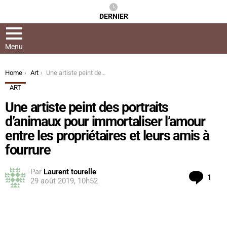
DERNIER
Menu
You are here:
Home
Art
Une artiste peint des portraits d’animaux pour immortaliser l’amour entre les propriétaires et leurs amis à fourrure
ART
Une artiste peint des portraits
d’animaux pour immortaliser l’amour
entre les propriétaires et leurs amis à
fourrure
Par
Laurent tourelle
Com
1
29 août 2019, 10h52