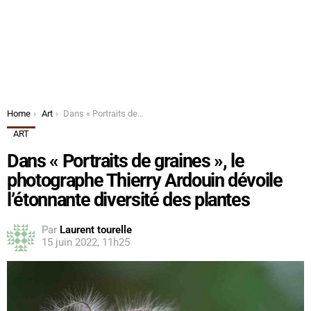
You are here:
Home
Art
Dans « Portraits de graines », le photographe Thierry Ardouin dévoile l’étonnante diversité des plantes
ART
Dans « Portraits de graines », le
photographe Thierry Ardouin dévoile
l’étonnante diversité des plantes
Par
Laurent tourelle
15 juin 2022, 11h25