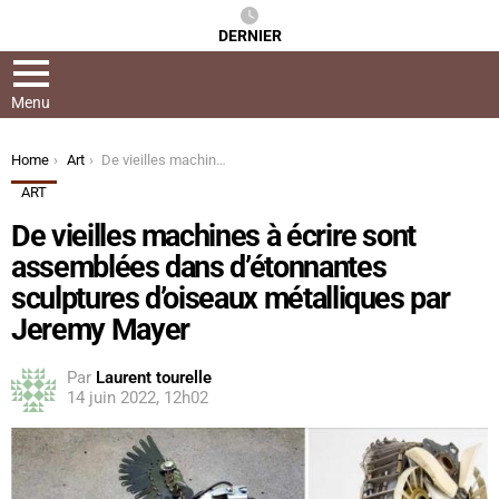
DERNIER
Menu
You are here:
Home
Art
De vieilles machines à écrire sont assemblées dans d’étonnantes sculptures d’oiseaux métalliques par Jeremy Mayer
ART
De vieilles machines à écrire sont
assemblées dans d’étonnantes
sculptures d’oiseaux métalliques par
Jeremy Mayer
Par
Laurent tourelle
14 juin 2022, 12h02