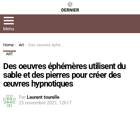
DERNIER
Menu
You are here:
Home
Art
Des oeuvres éphémères utilisent du sable et des pierres pour créer des œuvres hypnotiques
ART
Des oeuvres éphémères utilisent du
sable et des pierres pour créer des
œuvres hypnotiques
Par
Laurent tourelle
23 novembre 2021, 12h17