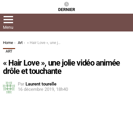
DERNIER
Menu
You are here:
Home
Art
« Hair Love », une jolie vidéo animée drôle et touchante
ART
« Hair Love », une jolie vidéo animée
drôle et touchante
Par
Laurent tourelle
16 décembre 2019, 18h40