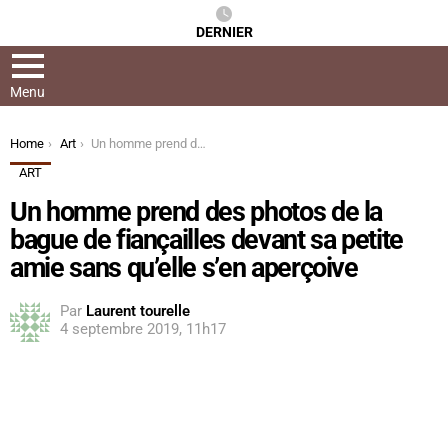
DERNIER
Menu
You are here:
Home
Art
Un homme prend des photos de la bague de fiançailles devant sa petite amie sans qu’elle s’en aperçoive
ART
Un homme prend des photos de la
bague de fiançailles devant sa petite
amie sans qu’elle s’en aperçoive
Par
Laurent tourelle
4 septembre 2019, 11h17