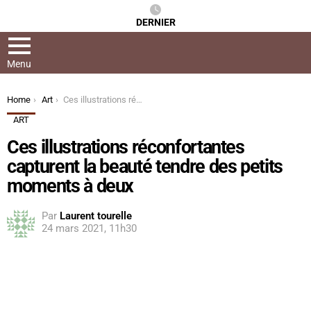
DERNIER
Menu
You are here:
Home
Art
Ces illustrations réconfortantes capturent la beauté tendre des petits moments à deux
ART
Ces illustrations réconfortantes
capturent la beauté tendre des petits
moments à deux
Par
Laurent tourelle
24 mars 2021, 11h30